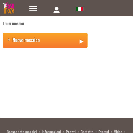
I miei mosaici
+
Nuovo mosaico
Creare foto mosaici
•
Informazioni
•
Prezzi
•
Contatto
•
Esempi
•
Video
•