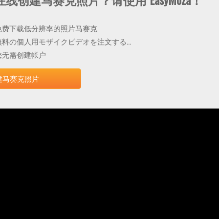
免费下载低分辨率的照片马赛克
無料の個人用モザイクビデオを注文する...
您无需创建帐户
建马赛克照片